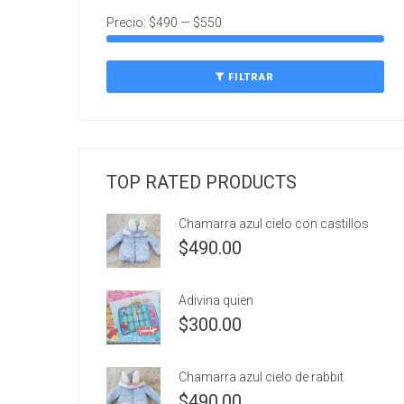
Precio:
$490
—
$550
FILTRAR
TOP RATED PRODUCTS
Chamarra azul cielo con castillos
$
490.00
Adivina quien
$
300.00
Chamarra azul cielo de rabbit
$
490.00