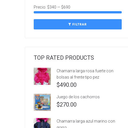
Precio:
$340
—
$690
FILTRAR
TOP RATED PRODUCTS
Chamarra larga rosa fuerte con
bolsas al frente tipo pez
$
490.00
Juego de los cachorros
$
270.00
Chamarra larga azul marino con
gorro