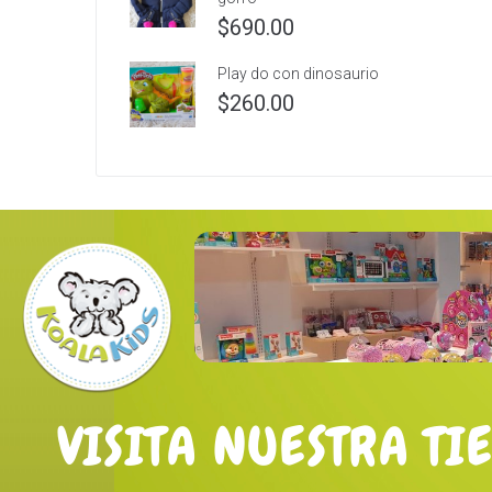
$
690.00
Play do con dinosaurio
$
260.00
VISITA NUESTRA TI